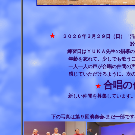
8thc
★
２０２６年３月２９日（日）「混
於：北本市文化
練習日はＹＵＫＡ先生の指導の下、１曲
年齢を忘れて、少しでも歌う
一人一人の声が合唱の仲間の
感じていただけるように、次
合唱の
★
新しい仲間を募集しています
下の写真は第９回演奏会-まだ一部です-（