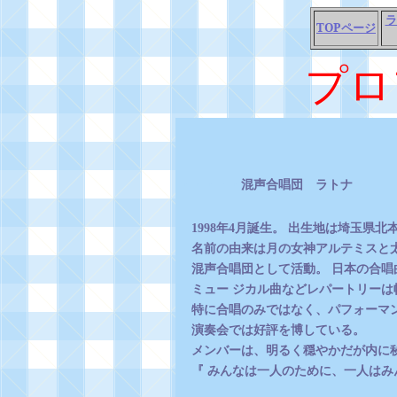
ラ
TOP
ページ
プロ
・・・・・
混声合唱団 ラトナ
1998
年
4
月誕生。 出生地は埼玉県北
名前の由来は月の女神アルテミスと
混声合唱団として活動。 日本の合
ミュー
ジカル曲などレパートリーは
特に合唱のみではなく、パフォーマ
演奏会では好評を博している。
メンバーは、明るく穏やかだが内に
『 みんなは一人のために、一人はみ