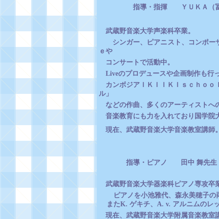
・・・・・
指導・指揮 ＹＵＫＡ（
武蔵野音楽大学声楽科卒業。
シンガー、ピアニスト、コンポーザ
ｅや
コンサートで活動中。
Live
のプロデュースや企画制作も行
カンボジアＩＫＩＩＫＩｓｃｈｏｏ
ル」
などの作曲、多くのアーティストへ
音楽教育にも力を入れており国学院
現在、武蔵野音楽大学音楽教室講師
・・
指導・ピアノ 田中 舞先生
武蔵野音楽大学器楽科ピアノ専攻卒
ピアノを小池雅代、森永美穂子の
また
K.
ゲキチ、
A. v.
アルニムのレ
現在、武蔵野音楽大学附属音楽教室