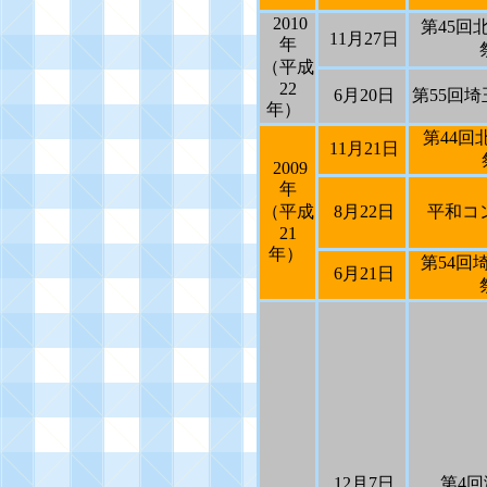
2010
第
45
回
11
月
27
日
年
（平成
22
6
月
20
日
第
55
回埼
年）
第
44
回
11
月
21
日
2009
年
（平成
8
月
22
日
平和コ
21
年）
第
54
回
6
月
21
日
12
月
7
日
第
4
回