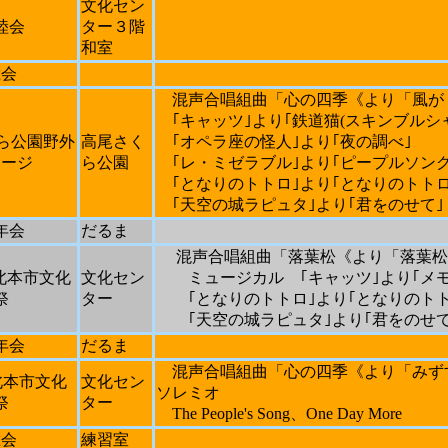
文化セン
睦会
ター３階
和室
総会
混声合唱組曲「心の四季《より「風が
｢キャッツ｣より｢鉄道猫
(
スキンブルシ
ら公園野外
高尾さく
｢オペラ座の怪人｣より｢夜の調べ｣
テージ
ら公園
｢レ・ミゼラブル｣より｢ピープルソング
｢となりのトトロ｣より｢となりのトトロ
｢天空の城ラピュタ｣より｢君をのせて｣
年会
だるま
混声合唱組曲「落葉松《より「落葉松
北本市文化
文化セン
ミュージカル ｢キャッツ｣より｢メモ
祭
ター
｢となりのトトロ｣より｢となりのトト
｢天空の城ラピュタ｣より｢君をのせて
年会
だるま
混声合唱組曲「心の四季《より「みず
北本市文化
文化セン
ソレミオ
祭
ター
The People's Song
、
One Day More
総会
練習室