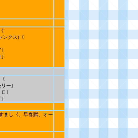
《
ャンクス
)
《
｣
｣
《
リー｣
ロ｣
｣
すまし《、早春賦、オー