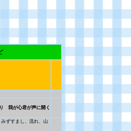
ど
り 我が心君が声に開く
、みずすまし、流れ、山