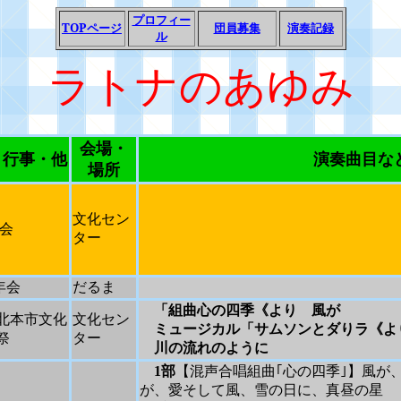
プロフィー
TOP
ページ
団員募集
演奏記録
ル
ラトナのあゆみ
会場・
・行事・他
演奏曲目な
場所
文化セン
会
ター
年会
だるま
「組曲心の四季《より 風が
北本市文化
文化セン
ミュージカル「サムソンとダりラ《よ
祭
ター
川の流れのように
1
部
【混声合唱組曲｢心の四季｣】風が
が、愛そして風、雪の日に、真昼の星