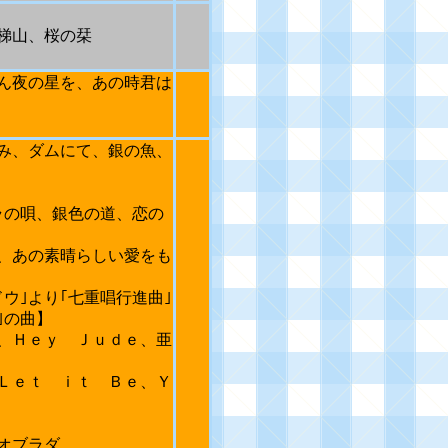
梯山、桜の栞
ん夜の星を、あの時君は
み、ダムにて、銀の魚、
ラの唄、銀色の道、恋の
、あの素晴らしい愛をも
｣より｢七重唱行進曲｣
｣の曲】
、Ｈｅｙ Ｊｕｄｅ、亜
Ｌｅｔ ｉｔ Ｂｅ、Ｙ
オブラダ