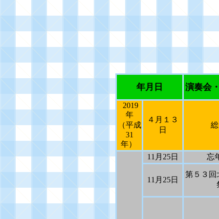
年月日
演奏会
2019
年
４月１３
（平成
総
日
31
年）
11
月
25
日
忘
第５３回
11
月
25
日