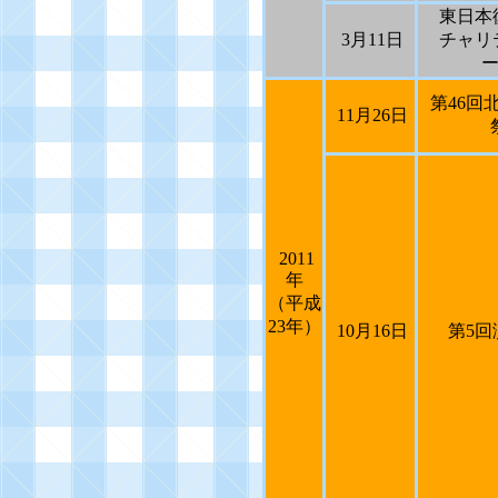
東日本
3
月
11
日
チャリ
第
46
回
11
月
26
日
2011
年
（平成
23
年）
10
月
16
日
第
5
回