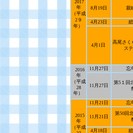
2017
年
8
月
19
日
親
（平成
2
９
4
月
23
日
年）
高尾さく
4
月
1
日
ス
11
月
27
日
忘
2016
年
（平成
第
5
１回
11
月
27
日
28
年）
11
月
21
日
忘
第
50
回
2015
11
月
21
日
年
（平成
4
月
18
日