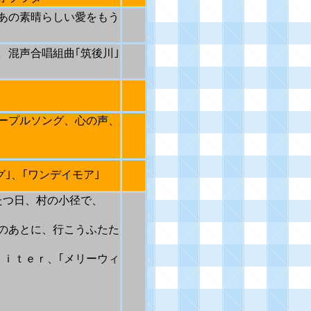
あの素晴らしい愛をもう
、混声合唱組曲｢筑後川｣
｣
ープルソング、心の声、
｣、｢ワンデイモア｣
たつ日、村の小径で、
あとに、行こうふたた
ｉｔｅｒ、｢メリーウィ