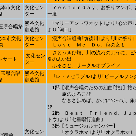
北本市文化
文化セン
Ｙｅｓｔｅｒｄａｙ、お祭りマンボ、
祭
ター
一度
熊谷文化
｢マリーアントワネット｣より｢心の声｣
玉県合唱祭
創造館
より｢河口｣
北本市文化
文化セン
混声合唱組曲｢筑後川｣より｢川の祭り
祭
ター
Ｌｏｖｅ Ｍｅ Ｄｏ、秋の女よ
さとうきび畑、川の流れのように、ピ
文化セン
ンサート
夏の思い出
ター
ふるさと、サークルオブライフ
埼玉県合唱
熊谷文化
｢レ・ミゼラブル｣より｢ピープルソング
祭
創造館
1
部
【混声合唱のための組曲｢旅｣】旅
旅のよろこび
なぎさ歩めば、かごにのって、旅の
び
2
部
Ｂｅｓｔ Ｆｒｉｅｎｄ、Ｊｕｐ
ドウ｣より｢七重唱行進曲｣
3
部
【ミュージカルナンバー】
文化セン
｢オクラホマ｣より｢｢オクラホマ｣
演奏会