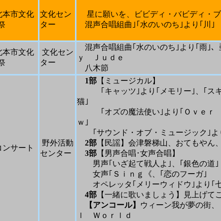
北本市文化
文化セン
星に願いを、ビビディ・バビディ・ブ
祭
ター
混声合唱組曲｣｢水のいのち｣より｢川｣
混声合唱組曲｢水のいのち｣より｢雨｣
北本市文化
文化セン
ｙ Ｊｕｄｅ
祭
ター
八木節
1
部
【ミュージカル】
｢キャッツ｣より｢メモリー｣、｢ス
猫｣
｢オズの魔法使い｣より｢Ｏｖｅｒ 
ｗ｣
｢サウンド・オブ・ミュージック｣より
野外活動
2
部
【民謡】会津磐梯山、おてもやん
コンサート
センター
3
部
【男声合唱･女声合唱】
男声｢いざ起て戦人よ｣、｢銀色の道｣
女声｢Ｓｉｎｇ《、｢恋のフーガ｣
オペレッタ｢メリーウィドウ｣より｢七
4
部
【一緒に歌いましょう】見上げて
【アンコール】
ウィーン我が夢の街、
ｌ Ｗｏｒｌｄ