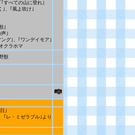
｢すべての山に登れ｣
｣、｢風よ吹け｣
獣｣
声｣
グ｣、｢ワンデイモア｣
オクラホマ
野獣
日｣
、｢レ・ミゼラブル｣より