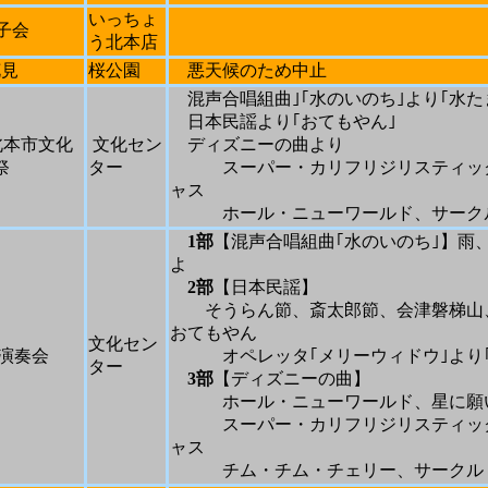
いっちょ
子会
う北本店
花見
桜公園
悪天候のため中止
混声合唱組曲｣｢水のいのち｣より｢水た
日本民謡より｢おてもやん｣
北本市文化
文化セン
ディズニーの曲より
祭
ター
スーパー・カリフリジリスティック
ャス
ホール・ニューワールド、サークル
1
部
【混声合唱組曲｢水のいのち｣】雨
よ
2
部
【日本民謡】
そうらん節、斎太郎節、会津磐梯山
おてもやん
文化セン
演奏会
オペレッタ｢メリーウィドウ｣より｢
ター
3
部
【ディズニーの曲】
ホール・ニューワールド、星に願
スーパー・カリフリジリスティック
ャス
チム・チム・チェリー、サークル・