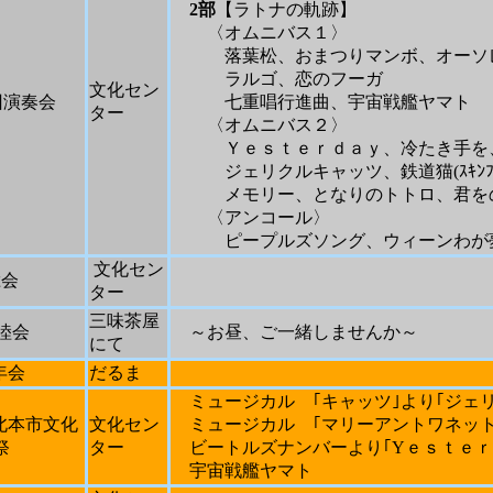
2
部
【ラトナの軌跡】
〈オムニバス１〉
落葉松、おまつりマンボ、オーソ
ラルゴ、恋のフーガ
文化セン
回演奏会
七重唱行進曲、宇宙戦艦ヤマト
ター
〈オムニバス２〉
Ｙｅｓｔｅｒｄａｙ、冷たき手を、
ジェリクルキャッツ、鉄道猫
(
ｽｷﾝ
メモリー、となりのトトロ、君をのせて、
〈アンコール〉
ピープルズソング、ウィーンわが
文化セン
総会
ター
三味茶屋
睦会
～お昼、ご一緒しませんか～
にて
年会
だるま
ミュージカル ｢キャッツ｣より｢ジェ
北本市文化
文化セン
ミュージカル ｢マリーアントワネット
祭
ター
ビートルズナンバーより｢
Y
ｅｓｔｅｒ
宇宙戦艦ヤマト