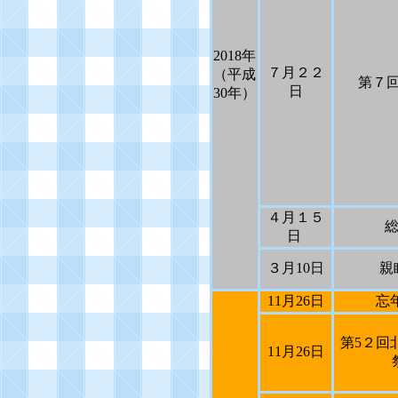
2018
年
７月２２
（平成
第７
日
30
年）
４月１５
日
３月
10
日
親
11
月
26
日
忘
第
5
２回
11
月
26
日