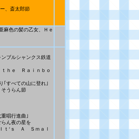
ー、斎太郎節
、亜麻色の髪の乙女、Ｈｅ
キンブルシャンクス鉄道
ｔｈｅ Ｒａｉｎｂｏ
｢すべての山に登れ｣
、そうらん節
重唱行進曲｣
ごらん夜の星を
Ｉｔ‘ｓ Ａ Ｓｍａｌ