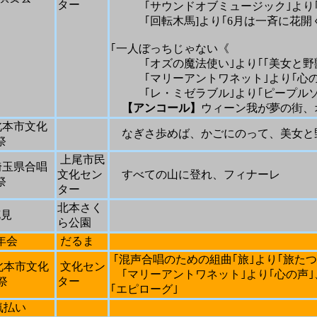
ター
｢サウンドオブミュージック｣より｢
｢回転木馬
]
より｢
6
月は一斉に花開く
｢一人ぼっちじゃない《
｢オズの魔法使い｣より｢｢美女と野
｢マリーアントワネット｣より｢心の
｢レ・ミゼラブル｣より｢ピープルソン
【アンコール】
ウィーン我が夢の街、
北本市文化
なぎさ歩めば、かごにのって、美女と
祭
上尾市民
埼玉県合唱
文化セン
すべての山に登れ、フィナーレ
祭
ター
北本さく
花見
ら公園
年会
だるま
｢混声合唱のための組曲｢旅｣より｢旅たつ
北本市文化
文化セン
｢マリーアントワネット｣より｢心の声｣
祭
ター
｢エピローグ｣
気払い