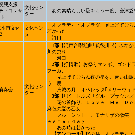
復興支援
文化セン
ティコンサ
あの素晴らしい愛をもう一度、会津磐
ター
ート
オブラディ・オブラダ、見上げてごら
北本市文化
文化セン
若かった
祭
ター
河口
1
部
【混声合唱組曲｢筑後川《】みなか
川の祭り
河口
2
部
【抒情歌】お祭りマンボ、ゴンド
フーガ、
見上げてごらん夜の星を、青い山脈
う一度
文化セン
演奏会
荒城の月、オペレッタ｢メリーウィドウ
ター
3
部
【｢ビートルズ｣｢グループサウンズ
花の首飾り、Ｌｏｖｅ Ｍｅ Ｄｏ
麻色の髪の乙女
ブルーシャトー、モナリザの微笑、
ｅｓｔｅｒｄａｙ
あの時は若かった
【アンコール】
桜の栞、オブラディ・