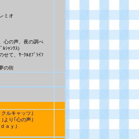
レミオ
心の声、夜の調べ
ﾌﾞﾙｼｬﾝｸｽ
)
ｻｰｸﾙｵﾌﾞﾗｲﾌ
夢の街
リクルキャッツ｣
｣より｢心の声｣
ｄａｙ｣