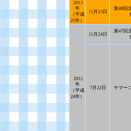
2013
年
第
48
回
11
月
23
日
（平成
25
年）
第
47
回
11
月
24
日
2012
年
7
月
22
日
サマー
（平成
24
年）