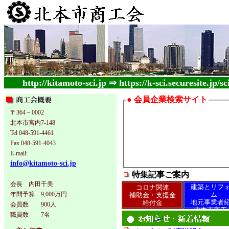
http://kitamoto-sci.jp ⇒ https://k-sci.securesite.jp/sci
●
会員企業検索サイト
〒364－0002
北本市宮内7-148
Tel 048-591-4461
Fax 048-591-4043
E-mail:
info@kitamoto-sci.jp
特集記事ご案内
会長 内田千美
建築とリフ
コロナ関連
年間予算 9,000万円
ム
補助金・支援金
地元事業者
給付金
会員数 900人
北本市商工
職員数 7名