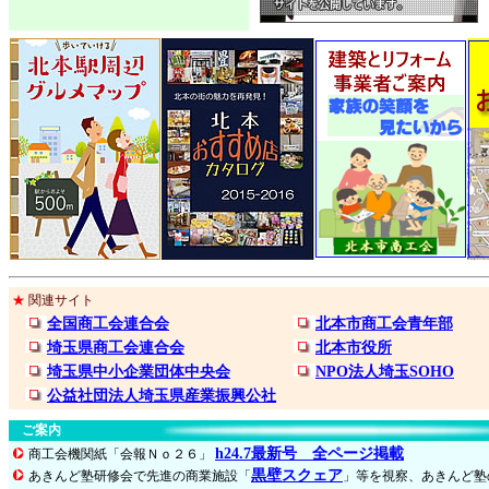
★
関連サイト
全国商工会連合会
北本市商工会青年部
埼玉県商工会連合会
北本市役所
埼玉県中小企業団体中央会
NPO法人埼玉SOHO
公益社団法人埼玉県産業振興公社
ご案内
h24.7最新号 全ページ掲載
商工会機関紙「会報Ｎｏ２６」
黒壁スクェア
あきんど塾研修会で先進の商業施設「
」等を視察、あきんど塾