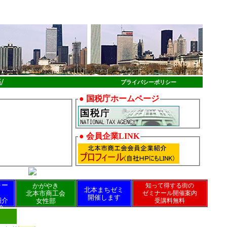
/
プライバシーポリシー
●
国税庁ホームページ
●
会員企業LINK
ォー
かがやき
知って得する街の
北本まちゼミ
北本市商工会
ゼミナール開催案内
開催します
紹介
女性部
受講料無料
会