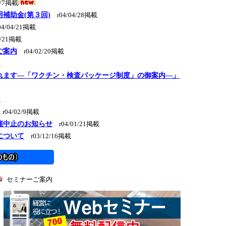
5/7掲載
補助金(第３回)
r04/04/28掲載
4/04/21掲載
4/21掲載
ご案内
r04/02/20掲載
載
れます―「ワクチン・検査パッケージ制度」の御案内―」
載
r04/02/9掲載
催中止のお知らせ
r04/01/21掲載
について
r03/12/16掲載
セミナーご案内