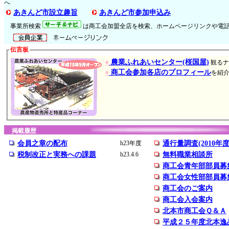
へ
あきんど市設立趣旨
あきんど市参加申込み
事業所検索
は商工会加盟全店を検索、ホームページリンクや電
伝言板
●
農業ふれあいセンター(桜国屋)
観るナ
●
商工会参加各店のプロフィール
を紹介 
掲載履歴
会員之章の配布
h23年度
通行量調査(2010年度
税制改正と実務への課題
h23.4.6
無料職業相談所
商工会青年部部員募
商工会女性部部員募
商工会のご案内
商工会入会案内
北本市商工会Ｑ＆Ａ
平成２５年度北本逸