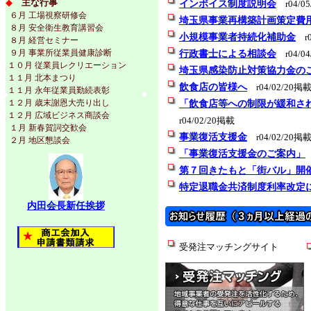
◆
主な行事
インボイス制度説明会
r04/0
６月 工場視察研修会
埼玉県事業再構築計画策定費用
８月 安全衛生教育講習会
小規模事業者持続化補助金
r0
８月 経営セミナー
９月 事業所従業員健康診断
行政書士による相談会
r04/0
１０月 従業員レクリエーション
埼玉県感染防止対策協力金の
１１月 北本まつり
飲食店の皆様へ
r04/02/20掲
１１月 永年従業員勤続表彰
１２月 歳末謝恩大売り出し
「飲食店等への制限が緩和さ
１２月 広域ビジネス商談会
r04/02/20掲載
１月 新春賀詞交歓会
事業復活支援金
r04/02/20掲
２月 地区懇談会
「事業復活支援金のご案内」
第７回きたもと「街バル」開
特定退職金共済制度利率改定
内田会長新任挨拶
受発注マッチングサイト