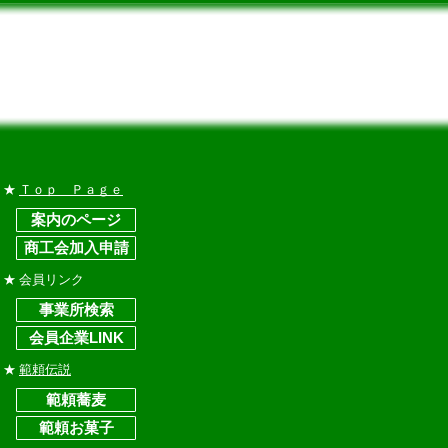
★
Ｔｏｐ Ｐａｇｅ
★ 会員リンク
★
範頼伝説