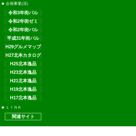
★ 企画事業(済)
★ ＬＩＮＫ