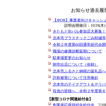
お知らせ過去履
【JPQR】事業者向けキャッシ
説明会開催日：10/29(木)
きたもと街バル参加店大募集！
北本市プラスチックごみ削減等
令和２年度第60回通常総代会
職場の健康診断延期について
6
駐車場変更のお知らせ
朝市出店について（依頼）
北本市ふるさと納税の返礼品へ
詐欺被害について注意喚起
北本市のテイクアウト＆デリバ
役員の皆様へ 令和２年度第６
【新型コロナ関連給付金】
創業者応援持続化給付金
7/2